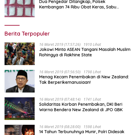
Dua Pengedar Ditangkap, Polsek
Kembangan 74 Ribu Obat Keras, Sabu
Hingga Puluhan Vape Etomidate Diamankan
Berita Terpopuler
16 Maret 2019 (17:57:26)
1910 Lihat
Jokowi Minta ASEAN Tangani Masalah Muslim
Rohingya di Rakhine State
16 Maret 2019 (07:56:50)
1798 Lihat
Menag Kecam Penembakan di New Zealand:
Tak Berperikemanusiaan!
16 Maret 2019 (07:48:14)
1741 Lihat
Solidaritas Korban Penembakan, DKI Beri
Warna Bendera New Zealand di JPO GBK
16 Maret 2019 (08:28:00)
1598 Lihat
14 Tahun Terbunuhnya Munir, Polri Didesak