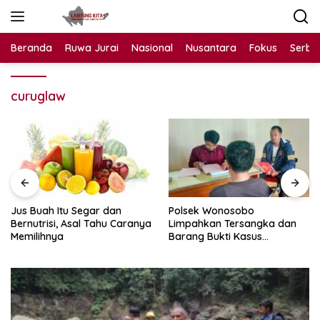
Langsung
ke
konten
Beranda
Ruwa Jurai
Nasional
Nusantara
Fokus
Serba
curuglaw
Jus Buah Itu Segar dan
Polsek Wonosobo
Bernutrisi, Asal Tahu Caranya
Limpahkan Tersangka dan
Memilihnya
Barang Bukti Kasus
Pencurian Burung ke Kejari
Tanggamus