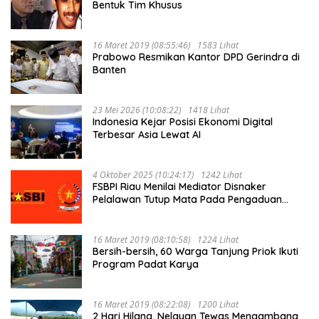
Bentuk Tim Khusus
16 Maret 2019 (08:55:46)
1583 Lihat
Prabowo Resmikan Kantor DPD Gerindra di
Banten
23 Mei 2026 (10:08:22)
1418 Lihat
Indonesia Kejar Posisi Ekonomi Digital
Terbesar Asia Lewat AI
4 Oktober 2025 (10:24:17)
1242 Lihat
FSBPI Riau Menilai Mediator Disnaker
Pelalawan Tutup Mata Pada Pengaduan
Buruh PT MUP Kebun Segati
16 Maret 2019 (08:10:58)
1224 Lihat
Bersih-bersih, 60 Warga Tanjung Priok Ikuti
Program Padat Karya
16 Maret 2019 (08:22:08)
1200 Lihat
2 Hari Hilang, Nelayan Tewas Mengambang