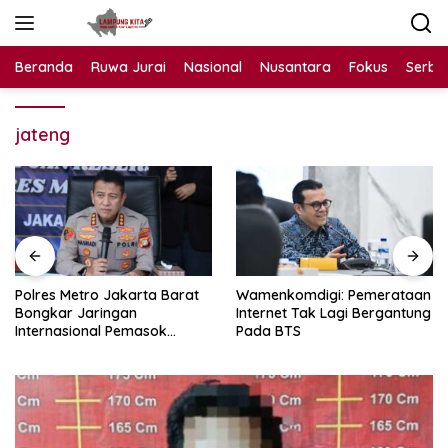
Langsung
ke
konten
Beranda
Ruwa Jurai
Nasional
Nusantara
Fokus
Serba
jateng
Polres Metro Jakarta Barat
Wamenkomdigi: Pemerataan
Bongkar Jaringan
Internet Tak Lagi Bergantung
Internasional Pemasok
Pada BTS
Bahan Baku Narkoba, 7
Tersangka Ditangkap