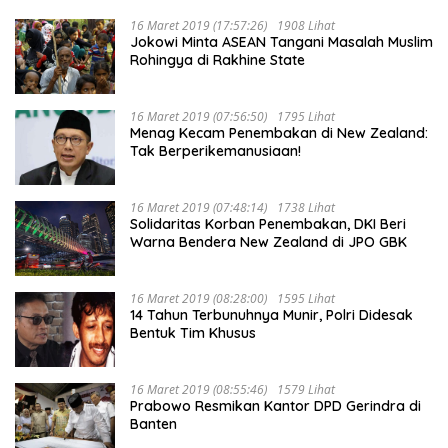
16 Maret 2019 (17:57:26)
1908 Lihat
Jokowi Minta ASEAN Tangani Masalah Muslim
Rohingya di Rakhine State
16 Maret 2019 (07:56:50)
1795 Lihat
Menag Kecam Penembakan di New Zealand:
Tak Berperikemanusiaan!
16 Maret 2019 (07:48:14)
1738 Lihat
Solidaritas Korban Penembakan, DKI Beri
Warna Bendera New Zealand di JPO GBK
16 Maret 2019 (08:28:00)
1595 Lihat
14 Tahun Terbunuhnya Munir, Polri Didesak
Bentuk Tim Khusus
16 Maret 2019 (08:55:46)
1579 Lihat
Prabowo Resmikan Kantor DPD Gerindra di
Banten