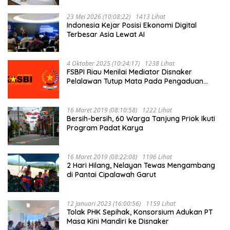
23 Mei 2026 (10:08:22)
1413 Lihat
Indonesia Kejar Posisi Ekonomi Digital
Terbesar Asia Lewat AI
4 Oktober 2025 (10:24:17)
1238 Lihat
FSBPI Riau Menilai Mediator Disnaker
Pelalawan Tutup Mata Pada Pengaduan
Buruh PT MUP Kebun Segati
16 Maret 2019 (08:10:58)
1222 Lihat
Bersih-bersih, 60 Warga Tanjung Priok Ikuti
Program Padat Karya
16 Maret 2019 (08:22:08)
1196 Lihat
2 Hari Hilang, Nelayan Tewas Mengambang
di Pantai Cipalawah Garut
12 Januari 2023 (16:00:56)
1159 Lihat
Tolak PHK Sepihak, Konsorsium Adukan PT
Masa Kini Mandiri ke Disnaker