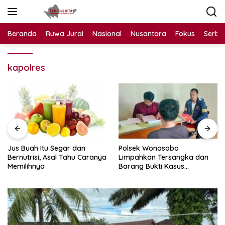
Langsung
ke
konten
Beranda
Ruwa Jurai
Nasional
Nusantara
Fokus
Serba
kapolres
Jus Buah Itu Segar dan
Polsek Wonosobo
Bernutrisi, Asal Tahu Caranya
Limpahkan Tersangka dan
Memilihnya
Barang Bukti Kasus
Pencurian Burung ke Kejari
Tanggamus