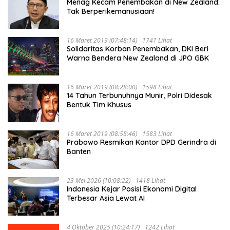
Menag Kecam Penembakan di New Zealand:
Tak Berperikemanusiaan!
16 Maret 2019 (07:48:14)
1741 Lihat
Solidaritas Korban Penembakan, DKI Beri
Warna Bendera New Zealand di JPO GBK
16 Maret 2019 (08:28:00)
1598 Lihat
14 Tahun Terbunuhnya Munir, Polri Didesak
Bentuk Tim Khusus
16 Maret 2019 (08:55:46)
1583 Lihat
Prabowo Resmikan Kantor DPD Gerindra di
Banten
23 Mei 2026 (10:08:22)
1418 Lihat
Indonesia Kejar Posisi Ekonomi Digital
Terbesar Asia Lewat AI
4 Oktober 2025 (10:24:17)
1242 Lihat