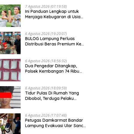
Pringsewu
7 Agustus 2026 (07:19:58)
Ini Panduan Lengkap untuk
Menjaga Kebugaran di Usia
Senja
6 Agustus 2026 (19:20:07)
BULOG Lampung Perluas
Distribusi Beras Premium Ke
Retail Modern
6 Agustus 2026 (18:56:32)
Dua Pengedar Ditangkap,
Polsek Kembangan 74 Ribu
Obat Keras, Sabu Hingga
Puluhan Vape Etomidate
Diamankan
6 Agustus 2026 (18:09:59)
Tidur Pulas Di Rumah Yang
Dibobol, Terduga Pelaku
Diamankan Warga Dan Polisi
6 Agustus 2026 (17:07:48)
Petugas Damkarmat Bandar
Lampung Evakuasi Ular Sanca
dari Rumah Warga