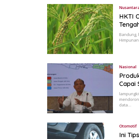
Nusantar
HKTI O
Tengah
Bandung, 
Himpunan 
Nasional
Produk
Capai 
lampungkit
mendorong
data…
Otomotif
Ini Ti