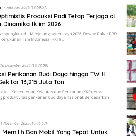
a
7 Februari 2026 (13:59:51)
ptimistis Produksi Padi Tetap Terjaga di
 Dinamika Iklim 2026
lampungkita.id – Menjelang panen raya 2026, Dewan Pakar DPD
Kerukunan Tani Indonesia (HKTI)…
16 Desember 2025 (19:23:00)
si Perikanan Budi Daya hingga TW III
Sekitar 13,215 Juta Ton
a.id – Kementerian Kelautan dan Perikanan (KKP) terus
 produktivitas perikanan budidaya nasional. Berdasarkan
1 November 2025 (10:06:57)
ps Memilih Ban Mobil Yang Tepat Untuk