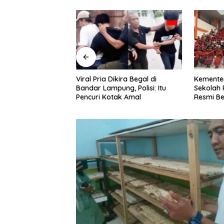
kira Begal di
Kementerian PU: Empat
Kolabor
ng, Polisi: Itu
Sekolah Rakyat Terintegrasi
Transfor
ak Amal
Resmi Beroperasi di Sulsel
Berbasi