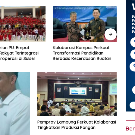
asi Kampus Perkuat
Berkas Lengkap, Polisi
Ini 
masi Pendidikan
Limpahkan Tersangka
Menj
s Kecerdasan Buatan
Pembunuh Istri Siri Ke Kejari
Senj
Pringsewu
Pemprov Lampung Perkuat Kolaborasi
Tingkatkan Produksi Pangan
Ber