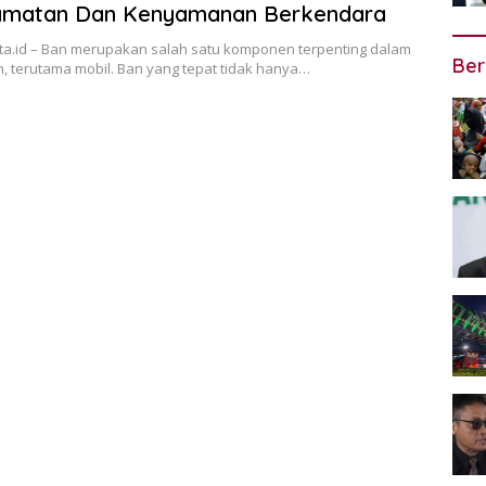
amatan Dan Kenyamanan Berkendara
ta.id – Ban merupakan salah satu komponen terpenting dalam
Ber
, terutama mobil. Ban yang tepat tidak hanya…