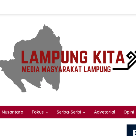
Nusantara
Fokus
Serba-Serbi
Advetorial
Opini