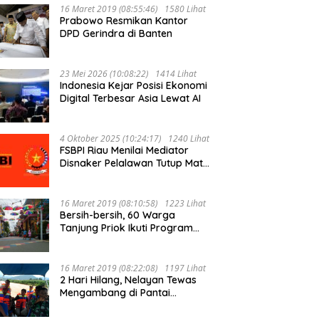
16 Maret 2019 (08:55:46)
1580 Lihat
Prabowo Resmikan Kantor
DPD Gerindra di Banten
23 Mei 2026 (10:08:22)
1414 Lihat
Indonesia Kejar Posisi Ekonomi
Digital Terbesar Asia Lewat AI
4 Oktober 2025 (10:24:17)
1240 Lihat
FSBPI Riau Menilai Mediator
Disnaker Pelalawan Tutup Mata
Pada Pengaduan Buruh PT MUP
Kebun Segati
16 Maret 2019 (08:10:58)
1223 Lihat
Bersih-bersih, 60 Warga
Tanjung Priok Ikuti Program
Padat Karya
16 Maret 2019 (08:22:08)
1197 Lihat
2 Hari Hilang, Nelayan Tewas
Mengambang di Pantai
Cipalawah Garut