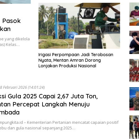
g Pasok
kan
e yang dikelola
as) Kelas…
Irigasi Perpompaan Jadi Terobosan
Nyata, Mentan Amran Dorong
Lonjakan Produksi Nasional
8 Februari 2026 (14:01:24)
si Gula 2025 Capai 2,67 Juta Ton,
tan Percepat Langkah Menuju
mbada
ampungkita.id – Kementerian Pertanian mencatat capaian positif
tebu dan gula nasional sepanjang 2025…