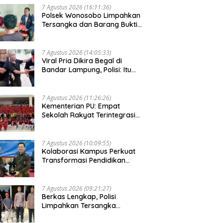
7 Agustus 2026 (16:11:36)
Polsek Wonosobo Limpahkan
Tersangka dan Barang Bukti
Kasus Pencurian Burung ke
Kejari Tanggamus
7 Agustus 2026 (14:05:33)
Viral Pria Dikira Begal di
Bandar Lampung, Polisi: Itu
Pencuri Kotak Amal
7 Agustus 2026 (11:26:26)
Kementerian PU: Empat
Sekolah Rakyat Terintegrasi
Resmi Beroperasi di Sulsel
7 Agustus 2026 (10:09:55)
Kolaborasi Kampus Perkuat
Transformasi Pendidikan
Berbasis Kecerdasan Buatan
7 Agustus 2026 (09:21:27)
Berkas Lengkap, Polisi
Limpahkan Tersangka
Pembunuh Istri Siri Ke Kejari