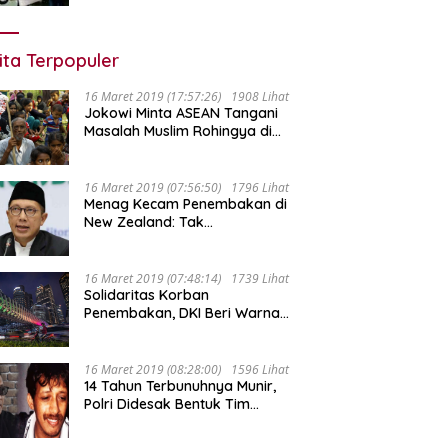
ita Terpopuler
16 Maret 2019 (17:57:26)
1908 Lihat
Jokowi Minta ASEAN Tangani
Masalah Muslim Rohingya di
Rakhine State
16 Maret 2019 (07:56:50)
1796 Lihat
Menag Kecam Penembakan di
New Zealand: Tak
Berperikemanusiaan!
16 Maret 2019 (07:48:14)
1739 Lihat
Solidaritas Korban
Penembakan, DKI Beri Warna
Bendera New Zealand di JPO
GBK
16 Maret 2019 (08:28:00)
1596 Lihat
14 Tahun Terbunuhnya Munir,
Polri Didesak Bentuk Tim
Khusus