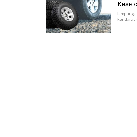
Kesel
lampungki
kendaraan