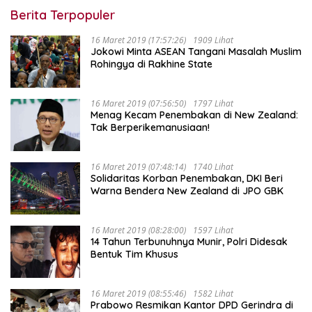
Berita Terpopuler
16 Maret 2019 (17:57:26)
1909 Lihat
Jokowi Minta ASEAN Tangani Masalah Muslim
Rohingya di Rakhine State
16 Maret 2019 (07:56:50)
1797 Lihat
Menag Kecam Penembakan di New Zealand:
Tak Berperikemanusiaan!
16 Maret 2019 (07:48:14)
1740 Lihat
Solidaritas Korban Penembakan, DKI Beri
Warna Bendera New Zealand di JPO GBK
16 Maret 2019 (08:28:00)
1597 Lihat
14 Tahun Terbunuhnya Munir, Polri Didesak
Bentuk Tim Khusus
16 Maret 2019 (08:55:46)
1582 Lihat
Prabowo Resmikan Kantor DPD Gerindra di