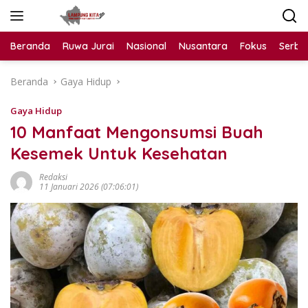
Langsung
ke
konten
Beranda
Ruwa Jurai
Nasional
Nusantara
Fokus
Serba
Beranda
Gaya Hidup
Gaya Hidup
10 Manfaat Mengonsumsi Buah
Kesemek Untuk Kesehatan
Redaksi
11 Januari 2026 (07:06:01)