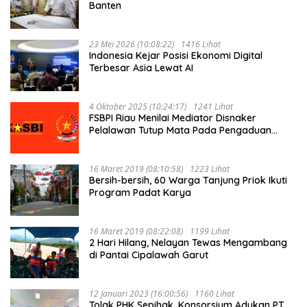
Banten
23 Mei 2026 (10:08:22)
1416 Lihat
Indonesia Kejar Posisi Ekonomi Digital
Terbesar Asia Lewat AI
4 Oktober 2025 (10:24:17)
1241 Lihat
FSBPI Riau Menilai Mediator Disnaker
Pelalawan Tutup Mata Pada Pengaduan
Buruh PT MUP Kebun Segati
16 Maret 2019 (08:10:58)
1223 Lihat
Bersih-bersih, 60 Warga Tanjung Priok Ikuti
Program Padat Karya
16 Maret 2019 (08:22:08)
1199 Lihat
2 Hari Hilang, Nelayan Tewas Mengambang
di Pantai Cipalawah Garut
12 Januari 2023 (16:00:56)
1160 Lihat
Tolak PHK Sepihak, Konsorsium Adukan PT