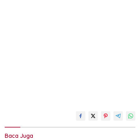
buah
jantung
kesemek
Baca Juga