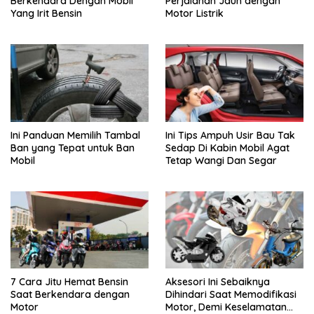
Berkendara Dengan Mobil
Perjalanan Jauh dengan
suspensi
Yang Irit Bensin
Motor Listrik
Ini Panduan Memilih Tambal
Ini Tips Ampuh Usir Bau Tak
Ban yang Tepat untuk Ban
Sedap Di Kabin Mobil Agat
Mobil
Tetap Wangi Dan Segar
7 Cara Jitu Hemat Bensin
Aksesori Ini Sebaiknya
Saat Berkendara dengan
Dihindari Saat Memodifikasi
Motor
Motor, Demi Keselamatan