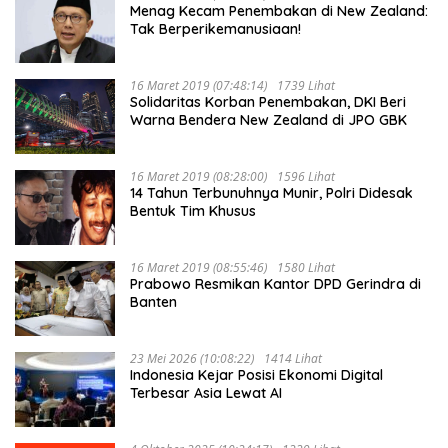
Menag Kecam Penembakan di New Zealand:
Tak Berperikemanusiaan!
16 Maret 2019 (07:48:14)
1739 Lihat
Solidaritas Korban Penembakan, DKI Beri
Warna Bendera New Zealand di JPO GBK
16 Maret 2019 (08:28:00)
1596 Lihat
14 Tahun Terbunuhnya Munir, Polri Didesak
Bentuk Tim Khusus
16 Maret 2019 (08:55:46)
1580 Lihat
Prabowo Resmikan Kantor DPD Gerindra di
Banten
23 Mei 2026 (10:08:22)
1414 Lihat
Indonesia Kejar Posisi Ekonomi Digital
Terbesar Asia Lewat AI