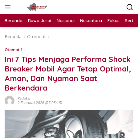
Langsung
ke
konten
Beranda
Ruwa Jurai
Nasional
Nusantara
Fokus
Serba
Beranda
Otomotif
Otomotif
Ini 7 Tips Menjaga Performa Shock
Breaker Mobil Agar Tetap Optimal,
Aman, Dan Nyaman Saat
Berkendara
Redaksi
2 Februari 2026 (07:05:15)