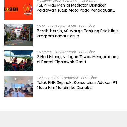
4 Oktober 2025 (10:24:17)
1239 Lihat
FSBPI Riau Menilai Mediator Disnaker
Pelalawan Tutup Mata Pada Pengaduan
Buruh PT MUP Kebun Segati
16 Maret 2019 (08:10:58)
1223 Lihat
Bersih-bersih, 60 Warga Tanjung Priok Ikuti
Program Padat Karya
16 Maret 2019 (08:22:08)
1197 Lihat
2 Hari Hilang, Nelayan Tewas Mengambang
di Pantai Cipalawah Garut
12 Januari 2023 (16:00:56)
1159 Lihat
Tolak PHK Sepihak, Konsorsium Adukan PT
Masa Kini Mandiri ke Disnaker