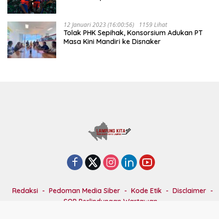
12 Januari 2023 (16:00:56)
1159 Lihat
Tolak PHK Sepihak, Konsorsium Adukan PT
Masa Kini Mandiri ke Disnaker
Redaksi
Pedoman Media Siber
Kode Etik
Disclaimer
SOP Perlindungan Wartawan
©
lampungkita.id - 2015
|
PT. ARIMBI INTAN GEMILANG