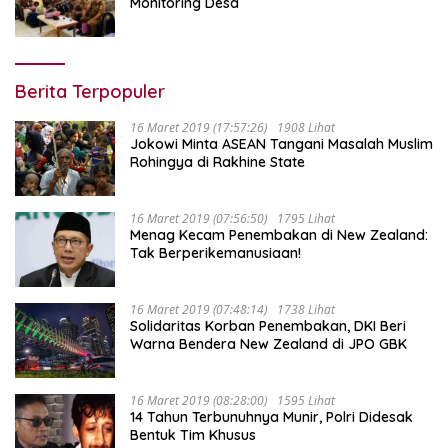
Monitoring Desa
Berita Terpopuler
16 Maret 2019 (17:57:26)
1908 Lihat
Jokowi Minta ASEAN Tangani Masalah Muslim
Rohingya di Rakhine State
16 Maret 2019 (07:56:50)
1795 Lihat
Menag Kecam Penembakan di New Zealand:
Tak Berperikemanusiaan!
16 Maret 2019 (07:48:14)
1738 Lihat
Solidaritas Korban Penembakan, DKI Beri
Warna Bendera New Zealand di JPO GBK
16 Maret 2019 (08:28:00)
1595 Lihat
14 Tahun Terbunuhnya Munir, Polri Didesak
Bentuk Tim Khusus