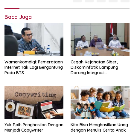
data
eksternal
Baca Juga
handphone
harga
kapasitas
kartu
Wamenkomdigi: Pemerataan
Cegah Kejahatan Siber,
memori
Internet Tak Lagi Bergantung
Diskominfotik Lampung
Pada BTS
Dorong Integrasi
merek
Pengamanan SPBE
microsd
palsu
penyimpanan
ponsel
Yuk Raih Penghasilan Dengan
Kita Bisa Menghasilkan Uang
Menjadi Copywriter
dengan Menulis Cerita Anak
selular