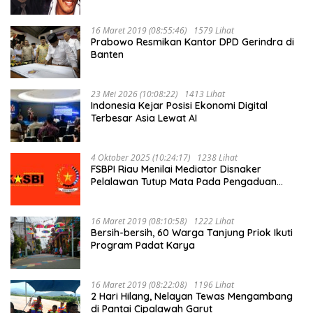
16 Maret 2019 (08:55:46)
1579 Lihat
Prabowo Resmikan Kantor DPD Gerindra di
Banten
23 Mei 2026 (10:08:22)
1413 Lihat
Indonesia Kejar Posisi Ekonomi Digital
Terbesar Asia Lewat AI
4 Oktober 2025 (10:24:17)
1238 Lihat
FSBPI Riau Menilai Mediator Disnaker
Pelalawan Tutup Mata Pada Pengaduan
Buruh PT MUP Kebun Segati
16 Maret 2019 (08:10:58)
1222 Lihat
Bersih-bersih, 60 Warga Tanjung Priok Ikuti
Program Padat Karya
16 Maret 2019 (08:22:08)
1196 Lihat
2 Hari Hilang, Nelayan Tewas Mengambang
di Pantai Cipalawah Garut