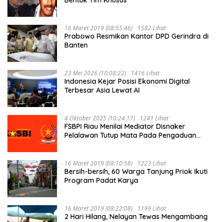
16 Maret 2019 (08:55:46)
1582 Lihat
Prabowo Resmikan Kantor DPD Gerindra di
Banten
23 Mei 2026 (10:08:22)
1416 Lihat
Indonesia Kejar Posisi Ekonomi Digital
Terbesar Asia Lewat AI
4 Oktober 2025 (10:24:17)
1241 Lihat
FSBPI Riau Menilai Mediator Disnaker
Pelalawan Tutup Mata Pada Pengaduan
Buruh PT MUP Kebun Segati
16 Maret 2019 (08:10:58)
1223 Lihat
Bersih-bersih, 60 Warga Tanjung Priok Ikuti
Program Padat Karya
16 Maret 2019 (08:22:08)
1199 Lihat
2 Hari Hilang, Nelayan Tewas Mengambang