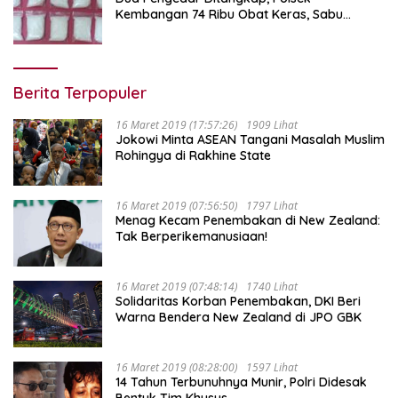
Kembangan 74 Ribu Obat Keras, Sabu
Hingga Puluhan Vape Etomidate Diamankan
Berita Terpopuler
16 Maret 2019 (17:57:26)
1909 Lihat
Jokowi Minta ASEAN Tangani Masalah Muslim
Rohingya di Rakhine State
16 Maret 2019 (07:56:50)
1797 Lihat
Menag Kecam Penembakan di New Zealand:
Tak Berperikemanusiaan!
16 Maret 2019 (07:48:14)
1740 Lihat
Solidaritas Korban Penembakan, DKI Beri
Warna Bendera New Zealand di JPO GBK
16 Maret 2019 (08:28:00)
1597 Lihat
14 Tahun Terbunuhnya Munir, Polri Didesak
Bentuk Tim Khusus