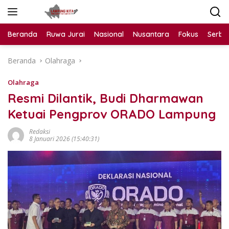
Langsung
ke
konten
Beranda
Ruwa Jurai
Nasional
Nusantara
Fokus
Serba
Beranda
Olahraga
Olahraga
Resmi Dilantik, Budi Dharmawan
Ketuai Pengprov ORADO Lampung
Redaksi
8 Januari 2026 (15:40:31)