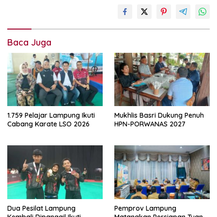
domino
lampung
orado
Baca Juga
pelantikan
1.759 Pelajar Lampung Ikuti
Mukhlis Basri Dukung Penuh
Cabang Karate LSO 2026
HPN-PORWANAS 2027
Dua Pesilat Lampung
Pemprov Lampung
Kembali Dipanggil Ikuti
Matangkan Persiapan Tuan